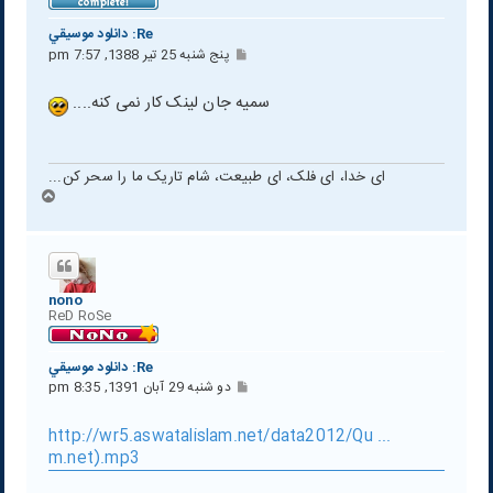
Re: دانلود موسيقي
پ
پنج شنبه 25 تیر 1388, 7:57 pm
س
ت
سمیه جان لینک کار نمی کنه....
ای خدا، ای فلک، ای طبیعت، شام تاریک ما را سحر کن...
ب
ا
ل
ا
nono
ReD RoSe
Re: دانلود موسيقي
پ
دو شنبه 29 آبان 1391, 8:35 pm
س
ت
http://wr5.aswatalislam.net/data2012/Qu ...
m.net).mp3