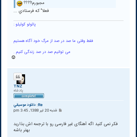
مجبورم!؟؟؟؟
فعلا" كه فرستادي ...
پائولو کوئیلو :
فقط وقتی ما صد در صد از مرگ خود آگاه هستیم
می توانیم صد در صد زندگی کنیم .
ب
ا
ل
ا
TNZ
پادشاه
Re: دانلود موسيقي
پ
شنبه 20 تیر 1388, 3:45 pm
س
ت
فکر نمی کنید اگه آهنگای غیر فارسی رو با ترجمه اش بذارید
بهتر باشه