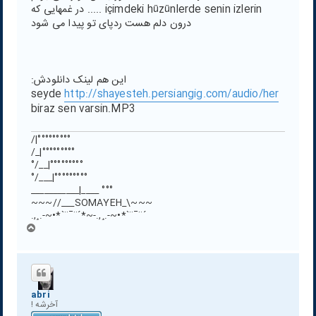
içimdeki hüzünlerde senin izlerin ..... در غمهایی که
درون دلم هست ردپای تو پیدا می شود
این هم لینک دانلودش:
seyde
http://shayesteh.persiangig.com/audio/her
biraz sen varsin.MP3
°°°°°°°°°|/
°°°°°°°°°|_/
°°°°°°°°°|__/°
°°°°°°°°°|___/°
°°° ____|___________
~~~\_SOMAYEH___//~~~
´¨¯¨`*•~-.¸,.-~*´¨¯¨`*•~-.¸,.
ب
ا
ل
ا
abri
آخرشه !