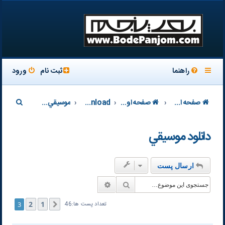
راهنما
ثبت نام
ورود
ج
صفحه اصلی سایت
صفحه اول تالار
Download-دانلود
موسيقي و فیلم
س
دانلود موسيقي
ت
ج
و
ارسال پست
جستجو
جستجوی پیشرفته
2
1
3
قبلی
تعداد پست ها:46