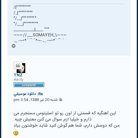
°°°°°°°°°|/
°°°°°°°°°|_/
°°°°°°°°°|__/°
°°°°°°°°°|___/°
°°° ____|___________
~~~\_SOMAYEH___//~~~
´¨¯¨`*•~-.¸,.-~*´¨¯¨`*•~-.¸,.
ب
ا
ل
ا
TNZ
پادشاه
Re: دانلود موسيقي
پ
شنبه 20 تیر 1388, 3:54 pm
س
ت
این آهنگیه که قسمتی از اون رو تو استیتوس مسنجرم می
ذارم و خیلیا ازم سوال می کنن معنیش چیه.
من که دوسش دارم، شما هم گوش کنید شاید خوشتون بیاد