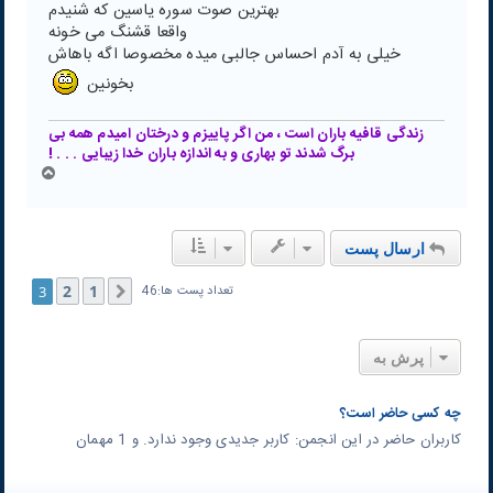
بهترین صوت سوره یاسین که شنیدم
واقعا قشنگ می خونه
خیلی به آدم احساس جالبی میده مخصوصا اگه باهاش
بخونین
زندگی قافیه باران است ، من اگر پاییزم و درختان امیدم همه بی
برگ شدند تو بهاری و به اندازه باران خدا زیبایی . . . !
ب
ا
ل
ا
ارسال پست
2
1
3
قبلی
تعداد پست ها:46
پرش به
چه کسی حاضر است؟
کاربران حاضر در این انجمن: کاربر جدیدی وجود ندارد. و 1 مهمان