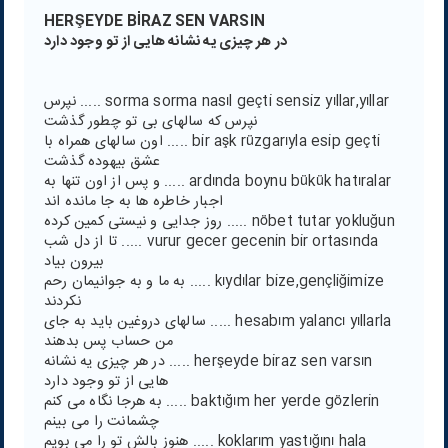
HERŞEYDE BİRAZ SEN VARSIN
در هر چیزی یه نشانه هایی از تو وجود دارد
sorma sorma nasıl geçti sensiz yıllar,yıllar ..... نپرس
نپرس که سالهای بی تو چطور گذشت
bir aşk rüzgarıyla esip geçti ..... اون سالهای همراه با
عشق بیهوده گذشت
ardında boynu bükük hatıralar ..... و پس از اون تنها به
اجبار خاطره ها به جا مانده اند
nöbet tutar yokluğun ..... روز جدایی و نیستی کمین کرده
vurur gecer gecenin bir ortasında ..... تا از دل شب
بیرون بیاد
kıydılar bize,gençliğimize ..... به ما و به جوانیمان رحم
نکردند
hesabım yalancı yıllarla ..... سالهای دروغین باید به جای
من حساب پس بدهند
herşeyde biraz sen varsın ..... در هر چیزی یه نشانه
هایی از تو وجود دارد
baktığım her yerde gözlerin ..... به هرجا نگاه می کنم
چشمانت را می بینم
koklarım yastığını hala ..... هنوز بالش تو را می بویم