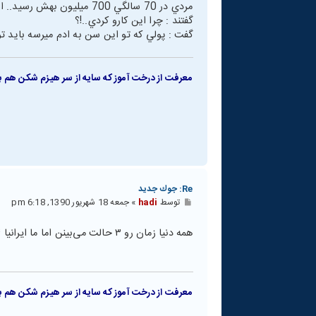
مردي در 70 سالگي 700 ميليون بهش رسيد.. او با پولش 700 دستشويي ساخت..
گفتند : چرا اين کارو کردي..!؟
گفت : پولي که تو اين سن به ادم ميرسه بايد تو
معرفت از درخت آموز که سایه از سر هیزم شکن هم بر
Re: جوك جديد
پ
توسط
hadi
»
جمعه 18 شهریور 1390, 6:18 pm
س
ت
همه دنیا زمان رو ۳ حالت می‌بینن اما ما ایرانیا ۴ حالت... زمان گذشته، زمان حال، زمان آینده، زمان شاه....!!
معرفت از درخت آموز که سایه از سر هیزم شکن هم بر