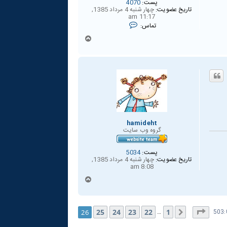
پست:
4070
تاریخ عضویت:
چهار شنبه 4 مرداد 1385,
11:17 am
ت
تماس:
م
ا
ب
س
ا
h
a
ل
d
ا
i
hamideht
گروه وب سايت
پست:
5034
تاریخ عضویت:
چهار شنبه 4 مرداد 1385,
8:08 am
ب
ا
ل
ا
ه
26
از
26
25
24
23
22
1
26
…
قبلی
5