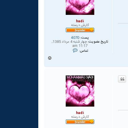
hadi
كارش درسته
پست:
4070
تاریخ عضویت:
چهار شنبه 4 مرداد 1385,
11:17 am
ت
تماس:
م
ا
ب
س
ا
h
a
ل
d
ا
i
hadi
كارش درسته