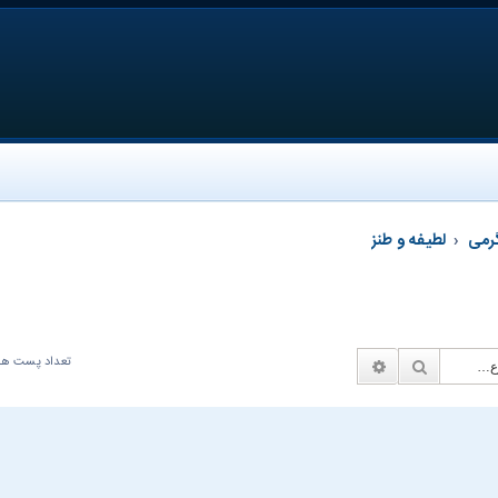
رمی
لطیفه و طنز
صفح
تعداد پست ها:03
جستجو
جستجوی پیشرفته