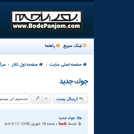
لینک سریع
راهنما
صفحه اصلی سایت
صفحه اول تالار
سرگ
جوك جديد
ارسال پست
Re: جوك جديد
پ
توسط
hadi
»
جمعه 18 شهریور 1390, 6:17 pm
س
ت