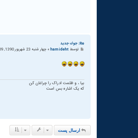
Re: جوك جديد
پ
توسط
hamideht
»
چهار شنبه 23 شهریور 1390, 9:09 am
س
ت
بیا ، و ظلمت ادراک را چراغان کن
که یک اشاره بس است
ارسال پست