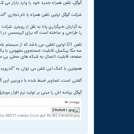
گوگل، تلفن همراه جدید خود را وارد بازار می کن
شرکت گوگل اولین تلفن همراه با نام تجاری "آندرو
به گزارش خبرگزاری پانا به نقل از رویترز، شرکت گ
را طراحی و ساخته است که برای کریسمس در ا
تلفن G1 اولین تلفنی می باشد که از سیس
سه مگا پیکسل، قابلیت جستجوی مفهومی با یک
صفحه، قابلیت اتصال به شبکه های محلی بی س
همچنین با کمک این تلفن می توان به "آندروید 
گفتنی است، تصاویر ضبط شده با دوربین این گ
گوگل برنامه اش را مبنی بر تولید نرم افزار موبایل آندروید، ن
پیوست ها
29o5n5t.jpg (45.92 کیلو بایت) مشاهده 38311 مرتبه