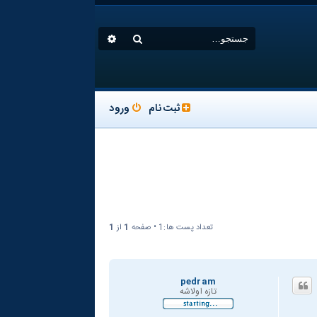
جستجو
جستجوی پیشرفته
ثبت نام
ورود
تعداد پست ها:1 • صفحه
1
از
1
pedram
تازه اولاشه