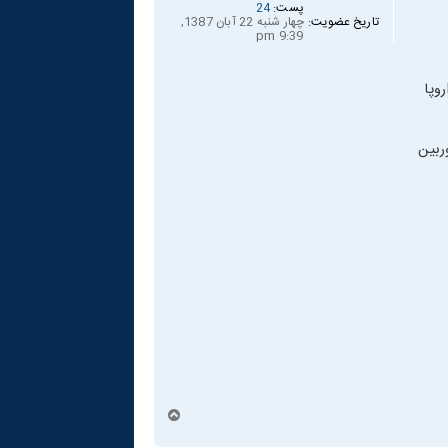
پست:
24
تاریخ عضویت:
چهار شنبه 22 آبان 1387,
9:39 pm
وپا
ربین
ب
ا