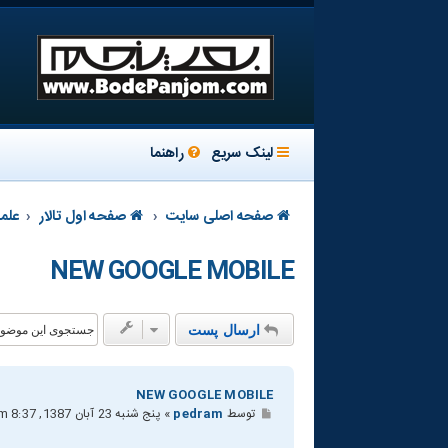
لینک سریع
راهنما
صفحه اصلی سایت
صفحه اول تالار
علم
NEW GOOGLE MOBILE
ارسال پست
NEW GOOGLE MOBILE
پ
توسط
pedram
»
پنج شنبه 23 آبان 1387, 8:37 pm
س
ت