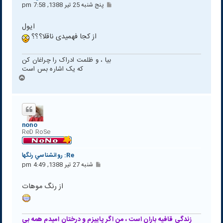
پ
پنج شنبه 25 تیر 1388, 7:58 pm
س
ت
ایول
از کجا فهمیدی ناقلا؟؟؟
بیا ، و ظلمت ادراک را چراغان کن
که یک اشاره بس است
ب
ا
ل
ا
nono
ReD RoSe
Re: روانشناسي رنگها
پ
شنبه 27 تیر 1388, 4:49 pm
س
ت
از رنگ موهات
زندگی قافیه باران است ، من اگر پاییزم و درختان امیدم همه بی