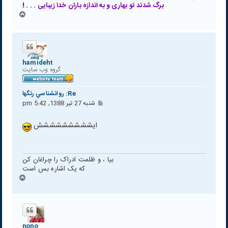
برگ شدند تو بهاری و به اندازه باران خدا زیبایی . . . !
ب
ا
ل
ا
hamideht
گروه وب سايت
Re: روانشناسي رنگها
پ
شنبه 27 تیر 1388, 5:42 pm
س
ت
ایششششششششش
بیا ، و ظلمت ادراک را چراغان کن
که یک اشاره بس است
ب
ا
ل
ا
nono