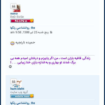
ل
ا
nono
ReD RoSe
Re: روانشناسي رنگها
پ
پنج شنبه 25 تیر 1388, 9:58 am
س
ت
حمیده نارنجیه
زندگی قافیه باران است ، من اگر پاییزم و درختان امیدم همه بی
برگ شدند تو بهاری و به اندازه باران خدا زیبایی . . . !
ب
ا
ل
ا
hamideht
گروه وب سايت
Re: روانشناسي رنگها