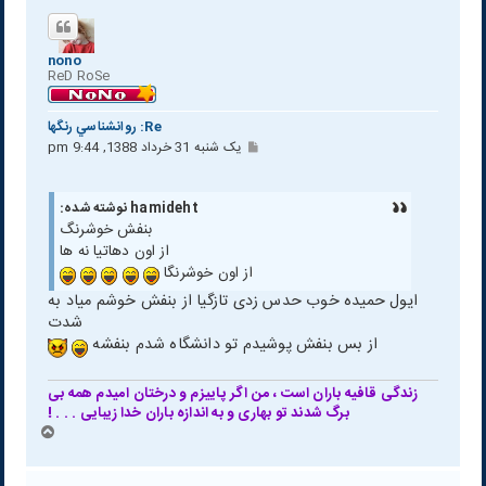
nono
ReD RoSe
Re: روانشناسي رنگها
پ
یک شنبه 31 خرداد 1388, 9:44 pm
س
ت
hamideht نوشته شده:
بنفش خوشرنگ
از اون دهاتیا نه ها
از اون خوشرنگا
ایول حمیده خوب حدس زدی تازگیا از بنفش خوشم میاد به
شدت
از بس بنفش پوشیدم تو دانشگاه شدم بنفشه
زندگی قافیه باران است ، من اگر پاییزم و درختان امیدم همه بی
برگ شدند تو بهاری و به اندازه باران خدا زیبایی . . . !
ب
ا
ل