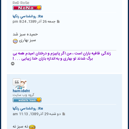
ReD RoSe
Re: روانشناسي رنگها
پ
جمعه 26 آذر 1389, 8:24 pm
س
ت
حمیده سبز شد
سبز بهاری
زندگی قافیه باران است ، من اگر پاییزم و درختان امیدم همه بی
برگ شدند تو بهاری و به اندازه باران خدا زیبایی . . . !
ب
ا
ل
ا
hamideht
گروه وب سايت
Re: روانشناسي رنگها
پ
دو شنبه 29 آذر 1389, 11:13 am
س
ت
نه سبز نه