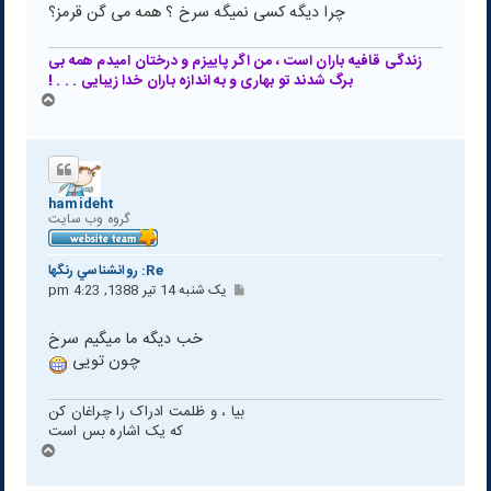
چرا دیگه کسی نمیگه سرخ ؟ همه می گن قرمز؟
زندگی قافیه باران است ، من اگر پاییزم و درختان امیدم همه بی
برگ شدند تو بهاری و به اندازه باران خدا زیبایی . . . !
ب
ا
ل
ا
hamideht
گروه وب سايت
Re: روانشناسي رنگها
پ
یک شنبه 14 تیر 1388, 4:23 pm
س
ت
خب دیگه ما میگیم سرخ
چون تویی
بیا ، و ظلمت ادراک را چراغان کن
که یک اشاره بس است
ب
ا