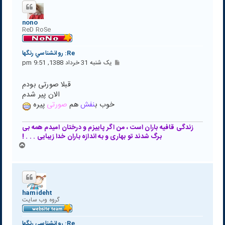
ا
nono
ReD RoSe
Re: روانشناسي رنگها
پ
یک شنبه 31 خرداد 1388, 9:51 pm
س
ت
قبلا صورتی بودم
الان پیر شدم
خوب ب
نفش
هم
صورتی
پیره
زندگی قافیه باران است ، من اگر پاییزم و درختان امیدم همه بی
برگ شدند تو بهاری و به اندازه باران خدا زیبایی . . . !
ب
ا
ل
ا
hamideht
گروه وب سايت
Re: روانشناسي رنگها