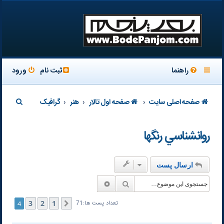
راهنما
ثبت نام
ورود
ج
صفحه اصلی سایت
صفحه اول تالار
هنر
گرافیک
س
روانشناسي رنگها
ت
ج
و
ارسال پست
جستجو
جستجوی پیشرفته
3
2
1
4
قبلی
تعداد پست ها:71