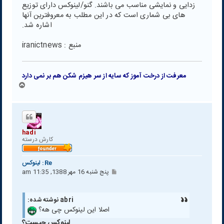
زدایی و نمایشی مناسب می باشند. گنو/لینوکس دارای توزیع
های بی شماری است که در این مطلب به معروفترین آنها
اشاره شد.
منبع : iranictnews
معرفت از درخت آموز که سایه از سر هیزم شکن هم بر نمی دارد
ب
ا
ل
ا
hadi
كارش درسته
Re: لينوكس
پ
پنج شنبه 16 مهر 1388, 11:35 am
س
ت
abri نوشته شده:
اصلا این لینوکس چی هه؟
لینوکس چیست؟