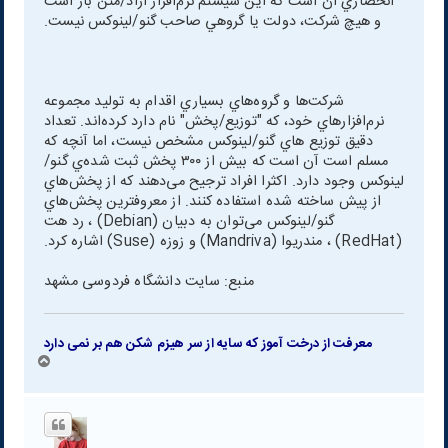
انحصاري آن است که اين سيستم نرم‌افزار آزاد/متن باز است
و هيچ شرکت، دولت يا گروهي صاحب گنو/لينوکس نيست.
شرکت‌ها و گروه‌هاي بسياري اقدام به توليد مجموعه
نرم‌افزارهاي خود، که "توزیع/پخش" نام دارد کرده‌اند. تعداد
دقيق توزیع هاي گنو/لينوکس مشخص نيست، اما آنچه که
مسلم است آن است که بيش از ۳۰۰ پخش ثبت شده‌ي گنو/
لينوکس وجود دارد. اکثرا افراد ترجيح می‌دهند که از پخش‌هاي
از پيش ساخته شده استفاده کنند. از معروفترين پخش‌هاي
گنو/لينوکس می‌توان به دبيان (Debian) ، رد هت
(RedHat) ، مندریوا (Mandriva) و زوزه (Suse) اشاره کرد.
منبع: سایت دانشگاه فردوسی مشهد
معرفت از درخت آموز که سایه از سر هیزم شکن هم بر نمی دارد
ب
ا
ل
ا