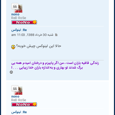
nono
ReD RoSe
Re: لينوكس
پ
شنبه 30 خرداد 1388, 11:03 am
س
ت
حالا این لینوکس چیش خوبه؟
زندگی قافیه باران است ، من اگر پاییزم و درختان امیدم همه بی
برگ شدند تو بهاری و به اندازه باران خدا زیبایی . . . !
ب
ا
ل
ا
nono
ReD RoSe
Re: لينوكس