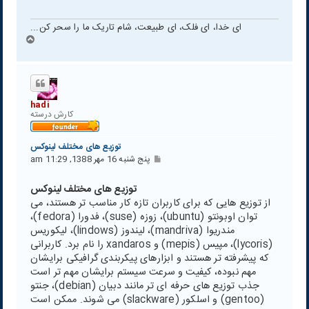
ای خدا، ای فلک، ای طبیعت، شام تاریک ما را سحر کن...
ب
ا
ل
ا
hadi
كارش درسته
توزیع های مختلف لینوکس
پ
پنج شنبه 16 مهر 1388, 11:29 am
س
ت
توزیع های مختلف لینوکس
از توزیع هایی که برای کاربران تازه کار مناسب تر هستند، می
توان اوبونتو (ubuntu)، زوزه (suse)، فدورا (fedora)،
مندریوا (mandriva)، لیندوز (lindows)، لیکوریس
(lycoris)، مپیس (mepis) و xandaros را نام برد. کاربرانی
که پیشرفته تر هستند و ابزارهای پیکربندی گرافیکی برایشان
مهم نبوده، کیفیت و سرعت سیستم برایشان مهم تر است
جذب توزیع های حرفه ای تر مانند دبیان (debian)، جنتو
(gentoo) و اسلکور (slackware) می شوند. ممکن است