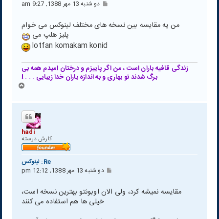
پ
دو شنبه 13 مهر 1388, 9:27 am
س
ت
من یه مقایسه بین نسخه های مختلف لینوکس می خوام
پلیز هلپ می
lotfan komakam konid
زندگی قافیه باران است ، من اگر پاییزم و درختان امیدم همه بی
برگ شدند تو بهاری و به اندازه باران خدا زیبایی . . . !
ب
ا
ل
ا
hadi
كارش درسته
Re: لينوكس
پ
دو شنبه 13 مهر 1388, 12:12 pm
س
ت
مقایسه نمیشه کرد، ولی الان اوبونتو بهترین نسخه است،
خیلی ها هم استفاده می کنند