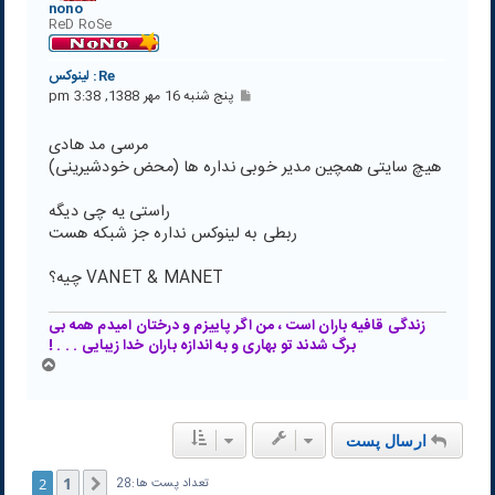
nono
ReD RoSe
Re: لينوكس
پ
پنج شنبه 16 مهر 1388, 3:38 pm
س
ت
مرسی مد هادی
هیچ سایتی همچین مدیر خوبی نداره ها (محض خودشیرینی)
راستی یه چی دیگه
ربطی به لینوکس نداره جز شبکه هست
VANET & MANET چیه؟
زندگی قافیه باران است ، من اگر پاییزم و درختان امیدم همه بی
برگ شدند تو بهاری و به اندازه باران خدا زیبایی . . . !
ب
ا
ل
ا
ارسال پست
1
2
قبلی
تعداد پست ها:28