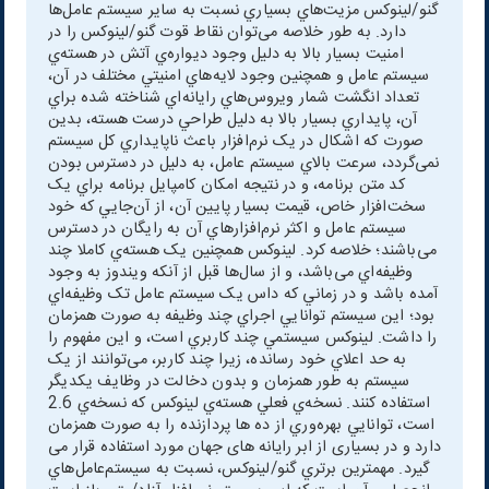
گنو/لينوکس مزيت‌هاي بسياري نسبت به ساير سيستم عامل‌ها
دارد. به طور خلاصه می‌توان نقاط قوت گنو/لينوکس را در
امنيت بسيار بالا به دليل وجود ديواره‌ي آتش در هسته‌ي
سيستم عامل و همچنين وجود لايه‌هاي امنيتي مختلف در آن،
تعداد انگشت شمار ويروس‌هاي رايانه‌اي شناخته شده براي
آن، پايداري بسيار بالا به دليل طراحي درست هسته، بدين
صورت که اشکال در يک نرم‌افزار باعث ناپايداري کل سيستم
نمی‌گردد، سرعت بالاي سيستم عامل، به دليل در دسترس بودن
کد متن برنامه، و در نتيجه امکان کامپايل برنامه براي يک
سخت‌افزار خاص، قيمت بسيار پايين آن، از آن‌جايي که خود
سيستم عامل و اکثر نرم‌افزار‌هاي آن به رايگان در دسترس
می‌باشند؛ خلاصه کرد. لينوکس همچنين يک هسته‌ي کاملا چند
وظيفه‌اي می‌باشد، و از سال‌ها قبل از آنکه ويندوز به وجود
آمده باشد و در زماني که داس يک سيستم عامل تک وظيفه‌اي
بود؛ اين سيستم توانايي اجراي چند وظيفه به صورت همزمان
را داشت. لينوکس سيستمي چند کاربري است، و اين مفهوم را
به حد اعلاي خود رسانده، زيرا چند کاربر، می‌توانند از يک
سيستم به طور همزمان و بدون دخالت در وظايف يکديگر
استفاده کنند. نسخه‌ي فعلي هسته‌ي لينوکس که نسخه‌ي 2.6
است، توانايي بهره‌وري از ده ها پردازنده را به صورت همزمان
دارد و در بسیاری از ابر رایانه های جهان مورد استفاده قرار می
گیرد. مهمترين برتري گنو/لينوکس، نسبت به سيستم‌عامل‌هاي