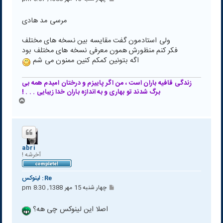
س
ت
مرسی مد هادی
ولی استادمون گفت مقایسه بین نسخه های مختلف
فکر کنم منظورش همون معرفی نسخه های مختلف بود
اگه بتونین کمکم کنین ممنون می شم
زندگی قافیه باران است ، من اگر پاییزم و درختان امیدم همه بی
برگ شدند تو بهاری و به اندازه باران خدا زیبایی . . . !
ب
ا
ل
ا
abri
آخرشه !
Re: لينوكس
پ
چهار شنبه 15 مهر 1388, 8:30 pm
س
ت
اصلا این لینوکس چی هه؟