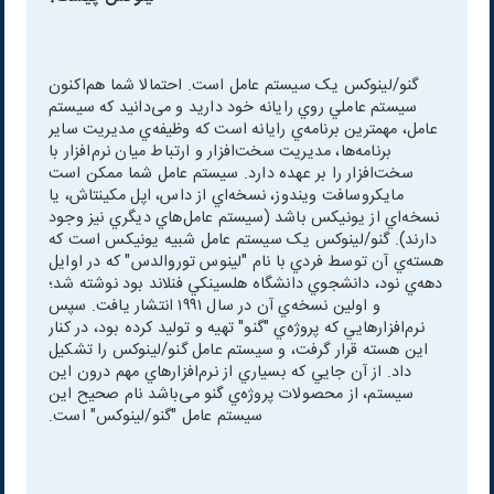
گنو/لينوکس يک سيستم عامل است. احتمالا شما هم‌اکنون
سيستم عاملي روي رايانه خود داريد و می‌دانيد که سيستم
عامل، مهمترين برنامه‌ي رايانه است که وظيفه‌ي مديريت ساير
برنامه‌ها، مديريت سخت‌افزار و ارتباط ميان نرم‌افزار با
سخت‌افزار را بر عهده دارد. سيستم عامل شما ممکن است
مايکروسافت ويندوز، نسخه‌اي از داس، اپل مکينتاش، يا
نسخه‌اي از يونيکس باشد (سيستم عامل‌هاي ديگري نيز وجود
دارند). گنو/لينوکس يک سيستم عامل شبيه يونيکس است که
هسته‌ي آن توسط فردي با نام "لينوس توروالدس" که در اوايل
دهه‌ي نود، دانشجوي دانشگاه هلسينکي فنلاند بود نوشته شد؛
و اولين نسخه‌ي آن در سال ۱۹۹۱ انتشار يافت. سپس
نرم‌افزارهايي که پروژه‌ي "گنو" تهيه و توليد کرده بود، در کنار
اين هسته قرار گرفت، و سيستم عامل گنو/لينوکس را تشکيل
داد. از آن جايي که بسياري از نرم‌افزارهاي مهم درون اين
سيستم، از محصولات پرو‌ژه‌ي گنو می‌باشد نام صحيح اين
سيستم عامل "گنو/لينوکس" است.