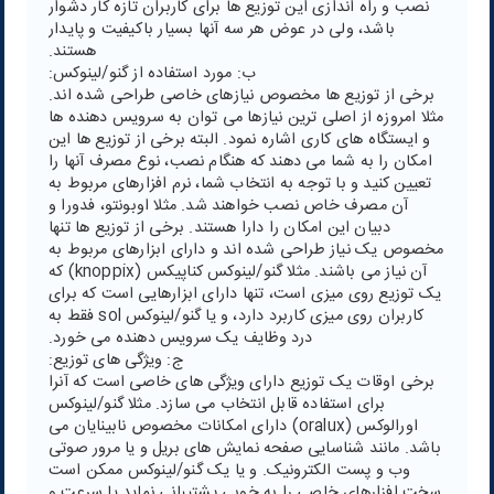
نصب و راه اندازی این توزیع ها برای کاربران تازه کار دشوار
باشد، ولی در عوض هر سه آنها بسیار باکیفیت و پایدار
هستند.
ب: مورد استفاده از گنو/لینوکس:
برخی از توزیع ها مخصوص نیازهای خاصی طراحی شده اند.
مثلا امروزه از اصلی ترین نیازها می توان به سرویس دهنده ها
و ایستگاه های کاری اشاره نمود. البته برخی از توزیع ها این
امکان را به شما می دهند که هنگام نصب، نوع مصرف آنها را
تعیین کنید و با توجه به انتخاب شما، نرم افزارهای مربوط به
آن مصرف خاص نصب خواهند شد. مثلا اوبونتو، فدورا و
دبیان این امکان را دارا هستند. برخی از توزیع ها تنها
مخصوص یک نیاز طراحی شده اند و دارای ابزارهای مربوط به
آن نیاز می باشند. مثلا گنو/لینوکس کناپیکس (knoppix) که
یک توزیع روی میزی است، تنها دارای ابزارهایی است که برای
کاربران روی میزی کاربرد دارد، و یا گنو/لینوکس sol فقط به
درد وظایف یک سرویس دهنده می خورد.
ج: ویژگی های توزیع:
برخی اوقات یک توزیع دارای ویژگی های خاصی است که آنرا
برای استفاده قابل انتخاب می سازد. مثلا گنو/لینوکس
اورالوکس (oralux) دارای امکانات مخصوص نابینایان می
باشد. مانند شناسایی صفحه نمایش های بریل و یا مرور صوتی
وب و پست الکترونیک. و یا یک گنو/لینوکس ممکن است
سخت افزارهای خاصی را به خوبی پشتیبانی نماید یا سرعت و