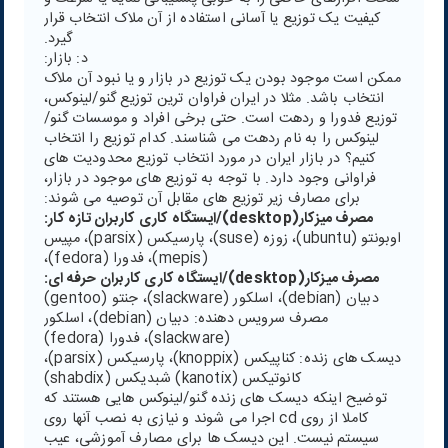
کیفیت یک توزیع یا آسانی استفاده از آن ملاک انتخاب قرار
گیرد.
د: بازار:
ممکن است موجود بودن یک توزیع در بازار و یا نبود آن ملاک
انتخاب باشد. مثلا در ایران فراوان ترین توزیع گنو/لینوکس،
توزیع فدورا و ردهت است. حتی برخی افراد و موسسات گنو/
لینوکس را به نام ردهت می شناسند. کدام توزیع را انتخاب
کنیم؟ در بازار ایران در مورد انتخاب توزیع محدودیت های
فراوانی وجود دارد. با توجه به توزیع های موجود در بازار،
برای مصارف زیر توزیع های مقابل آن توصیه می شوند:
مصرف میزکار(desktop)/ایستگاه کاری کاربران تازه کار:
اوبونتو (ubuntu)، زوزه (suse)، پارسیکس (parsix)، مپیس
(mepis)، فدورا (fedora)،
مصرف میزکار(desktop)/ایستگاه کاری کاربران حرفه ای:
دبیان (debian)، اسلکور (slackware)، جنتو (gentoo)
مصرف سرویس دهنده: دبیان (debian)، اسلکور
(slackware)، فدورا (fedora)
دیسک های زنده: کناپیکس (knoppix)، پارسیکس (parsix)،
کانوتیکس (kanotix) شبدیکس (shabdix)
توضیح اینکه دیسک های زنده گنو/لینوکس هایی هستند که
کاملا از روی cd اجرا می شوند و نیازی به نصب آنها روی
سیستم نیست. این دیسک ها برای مصارف آموزشی، عیب