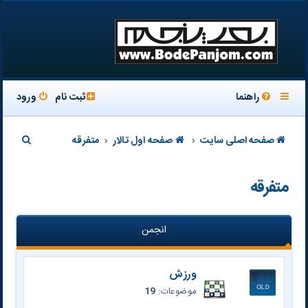
راهنما
ثبت نام
ورود
ج
صفحه اصلی سایت
صفحه اول تالار
متفرقه
س
متفرقه
ت
ج
و
انجمن
ورزش
موضوعات:
19