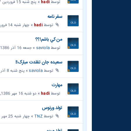
توسط
hadi
» پنج شنبه 15 فروردین 1387, 11:04 am
سفر نامه
توسط
hadi
» چهار شنبه 14 فروردین 1387, 6:03 pm
من کي باشم!؟؟
توسط
saviola
» جمعه 16 آذر 1386, 5:26 pm
سعيده جان تفلدت مبارک!!
توسط
saviola
» پنج شنبه 8 آذر 1386, 9:29 am
مهارت
توسط
hadi
» دو شنبه 16 مهر 1386, 9:05 pm
تولد ورنوس
توسط
TNZ
» چهار شنبه 25 مهر 1386, 8:19 am
تولد مريم