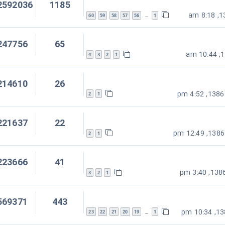
2592036
1185
60
59
58
57
56
1
…
247756
65
4
3
2
1
214610
26
2
1
221637
22
2
1
223666
41
3
2
1
569371
443
23
22
21
20
19
1
…