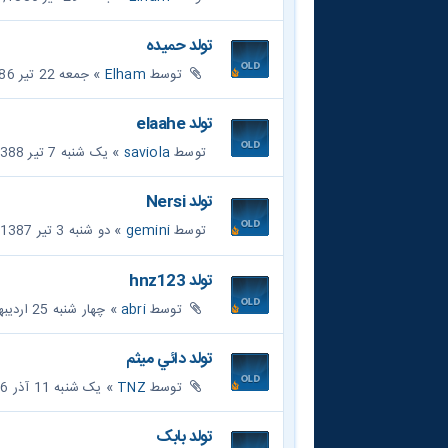
تولد حميده
توسط
Elham
» جمعه 22 تیر 1386, 11:38 pm
تولد elaahe
توسط
saviola
» یک شنبه 7 تیر 1388, 12:29 pm
تولد Nersi
توسط
gemini
» دو شنبه 3 تیر 1387, 6:08 am
تولد hnz123
توسط
abri
» چهار شنبه 25 اردیبهشت 1387, 4:15 am
تولد دائي ميثم
توسط
TNZ
» یک شنبه 11 آذر 1386, 6:40 am
تولد بابک