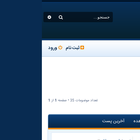
جستجو
جستجوی پیشرفته
ثبت نام
ورود
تعداد موضوعات 35 • صفحه
1
از
1
ده
آخرین پست