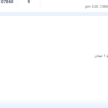
107860
9
ن