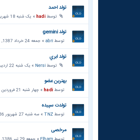
تولد احمد
توسط
hadi
» یک شنبه 18 شهریور 1386, 12:41 pm
تولد gemini
توسط
abri
» جمعه 24 خرداد 1387, 2:34 pm
تولد ابري
توسط
Nersi
» یک شنبه 22 اردیبهشت 1387, 10:57 am
بهترین عضو
توسط
hadi
» چهار شنبه 21 فروردین 1387, 5:01 pm
تولدت سپيده
توسط
TNZ
» سه شنبه 27 شهریور 1386, 8:30 pm
مرخصی
توسط
Elham
» جمعه 29 تیر 1386, 10:05 pm