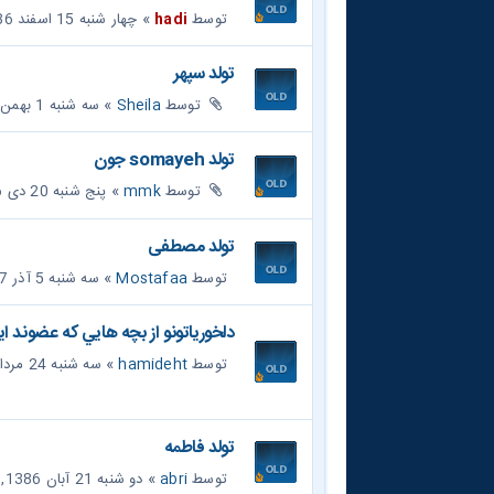
توسط
hadi
» چهار شنبه 15 اسفند 1386, 9:53 pm
تولد سپهر
توسط
Sheila
» سه شنبه 1 بهمن 1387, 6:36 pm
تولد somayeh جون
توسط
mmk
» پنج شنبه 20 دی 1386, 6:19 pm
تولد مصطفی
توسط
Mostafaa
» سه شنبه 5 آذر 1387, 6:05 pm
دلخورياتونو از بچه هايي که عضوند اي
توسط
hamideht
» سه شنبه 24 مرداد 1385, 12:59 pm
تولد فاطمه
توسط
abri
» دو شنبه 21 آبان 1386, 5:20 pm