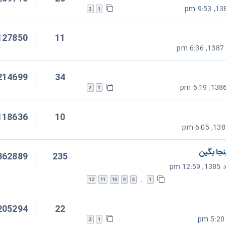
2
1
127850
11
214699
34
2
1
118636
10
نجا بگين
362889
235
12
11
10
9
8
1
…
205294
22
2
1