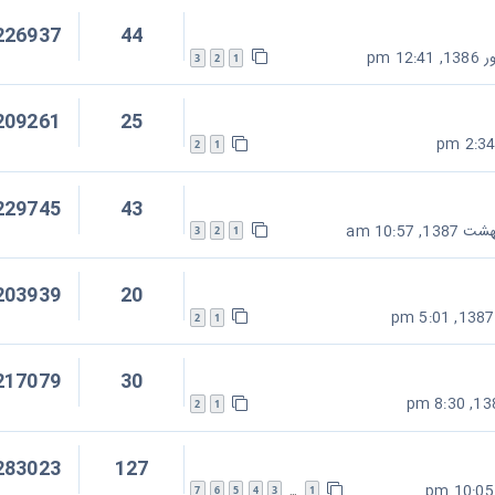
226937
44
3
2
1
209261
25
2
1
229745
43
3
2
1
203939
20
2
1
217079
30
2
1
283023
127
7
6
5
4
3
1
…