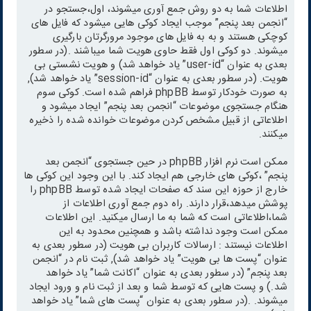
اطلاعات شما به دو روش جمع آوری میشوند، اول،جستجو در
“انجمن بعد پنجم” موجب ایجاد کوکی هایی میشود که فایل های
کوچکی هستند و به به فایل های موجود مرورگرتان بارگیری
میشوند. دو کوکی اول فقط حاوی هویت شما میباشند .(در سطور
بعدی به عنوان “user-id” یاد خواهد شد) و هویت نشستی بی
هویت. (در سطور بعدی به عنوان “session-id” یاد خواهد شد),
به صورت خودکار توسط phpBB فراهم شده است. کوکی سوم
هنگام جستجوی موضوعات “انجمن بعد پنجم” ایجاد میشود و
اطلاعاتی از قبیل مشخص کردن موضوعات خوانده شده را ذخیره
میکنند.
ممکن است نرم افزار phpBB در حین جستجوی “انجمن بعد
پنجم” ،کوکی های خارجی هم ایجاد کند. با این وجود این کوکی ها
خارج از حوزه این سند که صفحات ایجاد شده توسط phpBB را
پوشش میدهد،قرار دارند. راه دوم جمع آوری اطلاعات از
شما،اطلاعاتی است که شما به ما ارسال میکنید. این اطلاعات
ممکن است وجود نداشته باشد و همچنین محدود به این
اطلاعات نیستند : ارسالات کاربران بی هویت (در سطور بعدی به
عنوان “پست ها بی هویت” یاد خواهد شد), ثبت نام در “انجمن
بعد پنجم” (در سطور بعدی به عنوان “اکانت شما” یاد خواهد
شد.) و پست هایی که توسط شما و بعد از ثبت نام و ورود ایجاد
میشوند. .(در سطور بعدی به عنوان “پست های شما” یاد خواهد