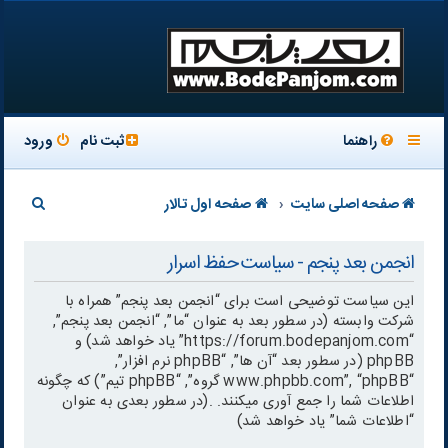
راهنما
ثبت نام
ورود
ج
صفحه اصلی سایت
صفحه اول تالار
س
انجمن بعد پنجم - سیاست حفظ اسرار
ت
ج
این سیاست توضیحی است برای “انجمن بعد پنجم” همراه با
شرکت وابسته (در سطور بعد به عنوان “ما”, “انجمن بعد پنجم”,
و
“https://forum.bodepanjom.com” یاد خواهد شد) و
phpBB (در سطور بعد “آن ها”, “phpBB نرم افزار”,
“www.phpbb.com”, “phpBB گروه”, “phpBB تیم”) که چگونه
اطلاعات شما را جمع آوری میکنند. .(در سطور بعدی به عنوان
“اطلاعات شما” یاد خواهد شد)