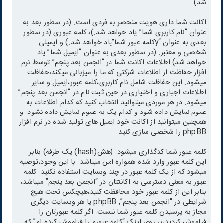
شد)
اکانت شما داری هویت منحصر به فردی است. (در سطور بعد به
عنوان “نام کاربری شما” یاد خواهد شد.)، کلمه عبوری (در سطور
بعدی به عنوان “yکلمه عبور شما”یاد خواهد شد.) و ایمیلی
شخصی و معتبر. (در سطور بعدی به عنوان “ایمیل شما” یاد
خواهد شد) اطلاعات اکانت شما در “انجمن بعد پنجم” توسط نرم
افزار حفاظت از اطلاعات شرکتی که ما را میزبانی میکند،حفاظت
میشود. این حفاظت شامل نام کاربری،کلمه عبور،ایمیل و سایر
اطلاعات اجباری و اختیاری در حین ثبت نام در “انجمن بعد پنجم”
میشود. در هر موردی میتوانید انتخاب کنید که کدام اطلاعات به
عموم نمایش داده شود و کدام یک به عموم نمایش داده نشود. و
همچنین میتوانید از اکانت خود ایمیل های تولید شده در نرم افزار
phpBB را شخصی سازی کنید.
کلمه عبور شما کدگذاری میشود. (هش(hash) یک طرفه) بنابر
این کلمه عبور وارد شده همواره امن میباشد. با این وجود،توصیه
میشود که از یک کلمه عبور در چند وبسایت استفاده نکنید. کلمه
عبور به معنی دسترسی به اکانتتان در “انجمن بعد پنجم” میباشد،
بنابر این از کلمه عبور خود محافظت کنید،هیچکس تحت هیچ
شرایطی در “انجمن بعد پنجم”, phpBB یا هر وبسایت دیگری
مجاز به پرسیدن کلمه عبور شما نیست. اگر کلمه عبورتان را
فراموش کردید،بر روی لینک “کلمه عبورم را فراموش کرده ام” که