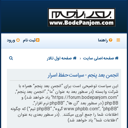
راهنما
ثبت نام
ورود
ج
صفحه اصلی سایت
صفحه اول تالار
س
انجمن بعد پنجم - سیاست حفظ اسرار
ت
ج
این سیاست توضیحی است برای “انجمن بعد پنجم” همراه با
شرکت وابسته (در سطور بعد به عنوان “ما”, “انجمن بعد پنجم”,
و
“https://forum.bodepanjom.com” یاد خواهد شد) و
phpBB (در سطور بعد “آن ها”, “phpBB نرم افزار”,
“www.phpbb.com”, “phpBB گروه”, “phpBB تیم”) که چگونه
اطلاعات شما را جمع آوری میکنند. .(در سطور بعدی به عنوان
“اطلاعات شما” یاد خواهد شد)