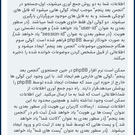
اطلاعات شما به دو روش جمع آوری میشوند، اول،جستجو در
“انجمن بعد پنجم” موجب ایجاد کوکی هایی میشود که فایل های
کوچکی هستند و به به فایل های موجود مرورگرتان بارگیری
میشوند. دو کوکی اول فقط حاوی هویت شما میباشند .(در سطور
بعدی به عنوان “user-id” یاد خواهد شد) و هویت نشستی بی
هویت. (در سطور بعدی به عنوان “session-id” یاد خواهد شد),
به صورت خودکار توسط phpBB فراهم شده است. کوکی سوم
هنگام جستجوی موضوعات “انجمن بعد پنجم” ایجاد میشود و
اطلاعاتی از قبیل مشخص کردن موضوعات خوانده شده را ذخیره
میکنند.
ممکن است نرم افزار phpBB در حین جستجوی “انجمن بعد
پنجم” ،کوکی های خارجی هم ایجاد کند. با این وجود این کوکی ها
خارج از حوزه این سند که صفحات ایجاد شده توسط phpBB را
پوشش میدهد،قرار دارند. راه دوم جمع آوری اطلاعات از
شما،اطلاعاتی است که شما به ما ارسال میکنید. این اطلاعات
ممکن است وجود نداشته باشد و همچنین محدود به این
اطلاعات نیستند : ارسالات کاربران بی هویت (در سطور بعدی به
عنوان “پست ها بی هویت” یاد خواهد شد), ثبت نام در “انجمن
بعد پنجم” (در سطور بعدی به عنوان “اکانت شما” یاد خواهد
شد.) و پست هایی که توسط شما و بعد از ثبت نام و ورود ایجاد
میشوند. .(در سطور بعدی به عنوان “پست های شما” یاد خواهد