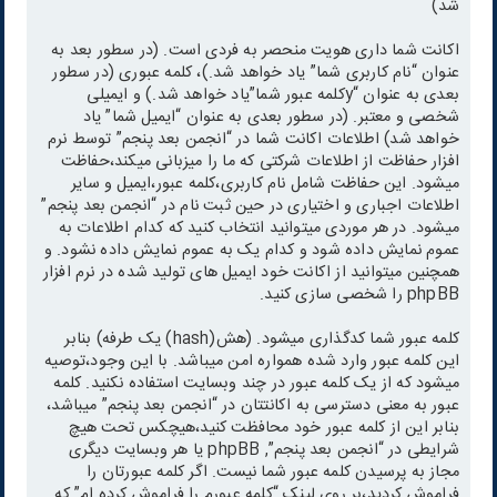
شد)
اکانت شما داری هویت منحصر به فردی است. (در سطور بعد به
عنوان “نام کاربری شما” یاد خواهد شد.)، کلمه عبوری (در سطور
بعدی به عنوان “yکلمه عبور شما”یاد خواهد شد.) و ایمیلی
شخصی و معتبر. (در سطور بعدی به عنوان “ایمیل شما” یاد
خواهد شد) اطلاعات اکانت شما در “انجمن بعد پنجم” توسط نرم
افزار حفاظت از اطلاعات شرکتی که ما را میزبانی میکند،حفاظت
میشود. این حفاظت شامل نام کاربری،کلمه عبور،ایمیل و سایر
اطلاعات اجباری و اختیاری در حین ثبت نام در “انجمن بعد پنجم”
میشود. در هر موردی میتوانید انتخاب کنید که کدام اطلاعات به
عموم نمایش داده شود و کدام یک به عموم نمایش داده نشود. و
همچنین میتوانید از اکانت خود ایمیل های تولید شده در نرم افزار
phpBB را شخصی سازی کنید.
کلمه عبور شما کدگذاری میشود. (هش(hash) یک طرفه) بنابر
این کلمه عبور وارد شده همواره امن میباشد. با این وجود،توصیه
میشود که از یک کلمه عبور در چند وبسایت استفاده نکنید. کلمه
عبور به معنی دسترسی به اکانتتان در “انجمن بعد پنجم” میباشد،
بنابر این از کلمه عبور خود محافظت کنید،هیچکس تحت هیچ
شرایطی در “انجمن بعد پنجم”, phpBB یا هر وبسایت دیگری
مجاز به پرسیدن کلمه عبور شما نیست. اگر کلمه عبورتان را
فراموش کردید،بر روی لینک “کلمه عبورم را فراموش کرده ام” که