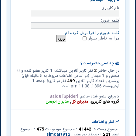
ورود
•
ثبت نام
نام کاربری:
کلمه عبور:
کلمه عبورم را فراموش کرده ام
مرا به خاطر بسپار
چه کسی حاضر است؟
در حال حاضر
2
نفر کاربر آنلاین میباشند: 1 کاربر عضو شده و 0
مخفی و 1 مهمان (بر اساس اطلاعات مربوط به 5 دقیقه قبل)
بیشترین تعداد کاربر آنلاین
469
نفر در تاریخ جمعه 1
اردیبهشت 1396, 11:08 am است
کاربران عضو شده حاضر:
Baidu [Spider]
گروه های کاربری:
مدیران کل
,
مدیران انجمن
آمار و اطلاعات
مجموع پست ها
41442
• مجموع موضوعات
475
• مجموع
اعضا
221
• جدیدترین عضو :
simcart912